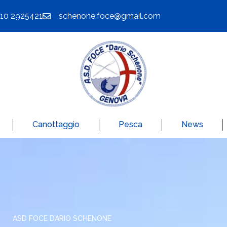
010 2925421
schenone.foce@gmail.com
Canottaggio
Pesca
News
ASD FOCE DARIO SCHENONE