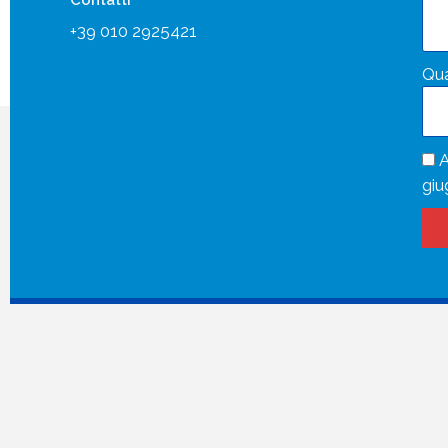
Contatti
+39 010 2925421
Qua
A
giu