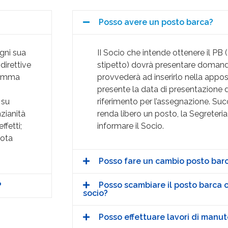
Posso avere un posto barca?
gni sua
II Socio che intende ottenere il PB
direttive
stipetto) dovrà presentare domand
gramma
provvederà ad inserirlo nella appo
presente la data di presentazione
 su
riferimento per l’assegnazione. Su
zianità
renda libero un posto, la Segreter
ffetti;
informare il Socio.
uota
Posso fare un cambio posto bar
Posso scambiare il posto barca c
?
socio?
Posso effettuare lavori di manu