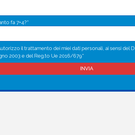
nto fa 7+4?*
utorizzo il trattamento dei miei dati personali, ai sensi del D
gno 2003 e del Reg.to Ue 2016/679*
INVIA