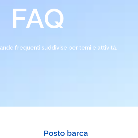
FAQ
ande frequenti suddivise per temi e attività.
Posto barca