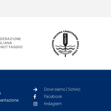
Dove siamo | Scrivici
à
Facebook
entazione
Instagram