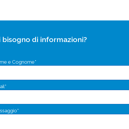
 bisogno di informazioni?
me e Cognome*
il*
ssaggio*