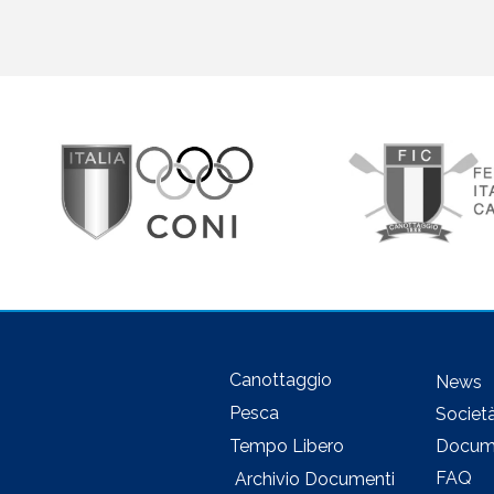
Canottaggio
News
Pesca
Societ
Docum
Tempo Libero
FAQ
Archivio Documenti