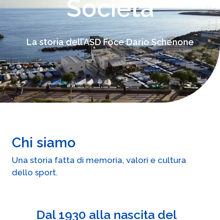
Società
La storia dell’ASD Foce Dario Schenone
Chi siamo
Una storia fatta di memoria, valori e cultura
dello sport.
Dal 1930 alla nascita del