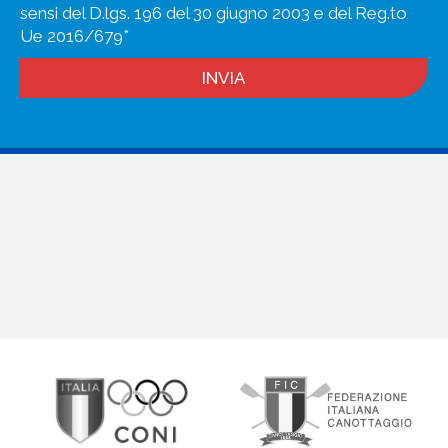
sensi del D.lgs. 196 del 30 giugno 2003 e del Reg.to
Ue 2016/679*
INVIA