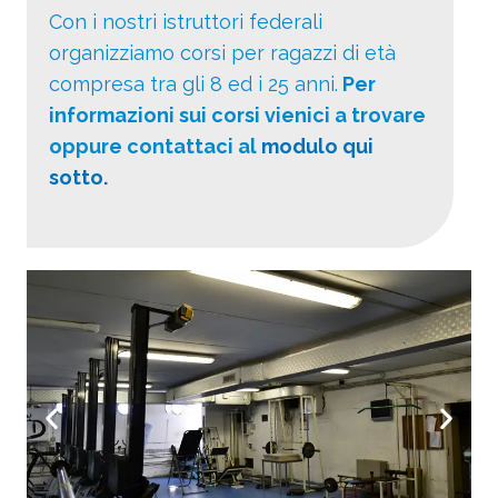
Con i nostri istruttori federali
organizziamo corsi per ragazzi di età
compresa tra gli 8 ed i 25 anni.
Per
informazioni sui corsi vienici a trovare
oppure contattaci al
modulo qui
sotto.