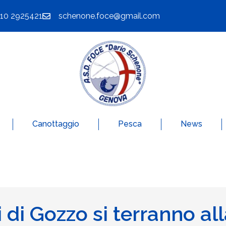
010 2925421
schenone.foce@gmail.com
Canottaggio
Pesca
News
i di Gozzo si terranno al