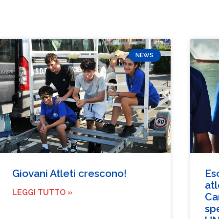
NEWS
Giovani Atleti crescono!
Es
at
LEGGI TUTTO »
Cam
sp