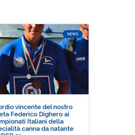
NEWS
ordio vincente del nostro
leta Federico Dighero ai
pionati Italiani della
ecialità canna da natante