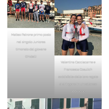
Matteo Patrone primo posto
nel singolo Juniores
timonato dal giovane
Ghidelli
Valentina Cacciacarne e
Francesca Cosulich
soddisfatte delle loro regate
si stringono in un caloroso
abbraccio