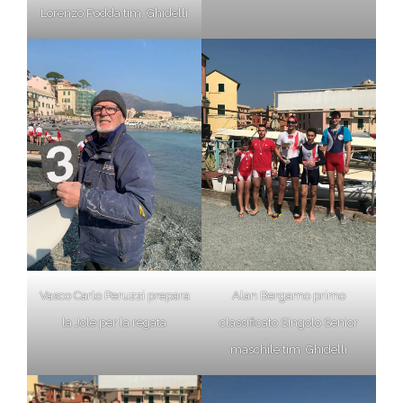
Lorenzo Podda tim. Ghidelli
Vasco Carlo Peruzzi prepara
Alan Bergamo primo
la Jole per la regata
classificato Singolo Senior
maschile tim. Ghidelli