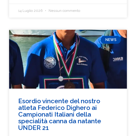
14 Luglio 2026
Nessun commento
NEWS
Esordio vincente del nostro
atleta Federico Dighero ai
Campionati Italiani della
specialità canna da natante
UNDER 21