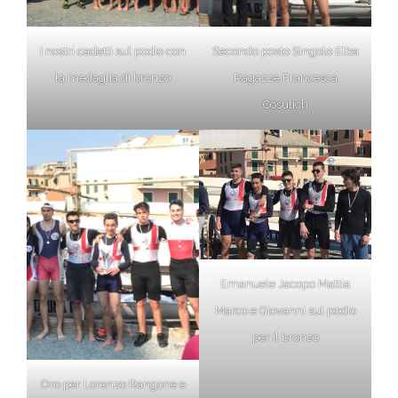
I nostri cadetti sul podio con
Secondo posto Singolo Elba
la medaglia di bronzo
Ragazze Francesca
Cosulich
Emanuele Jacopo Mattia
Marco e Giovanni sul podio
per il bronzo
Oro per Lorenzo Rangone e