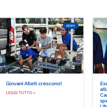
NEWS
Giovani Atleti crescono!
Es
at
LEGGI TUTTO »
Cam
sp
UN