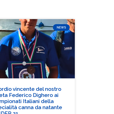
NEWS
ordio vincente del nostro
leta Federico Dighero ai
pionati Italiani della
ecialità canna da natante
DER 21