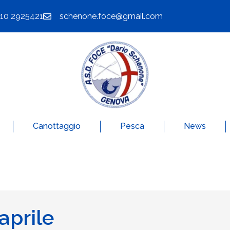
010 2925421
schenone.foce@gmail.com
Canottaggio
Pesca
News
aprile