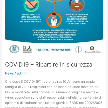
COVID19 – Ripartire in sicurezza
News
/
admin
Che cos’è il COVID-19? I coronavirus (CoV) sono un’ampia
famiglia di virus respiratori che possono causare malattie da
lievi a moderate. Altri coronavirus umani di originale animale
(virus zoonotici) sono stati responsabili nell’ultimo ventennio di
epidemie di sindromi respiratorie gravi: la SARS nel 2002/2003