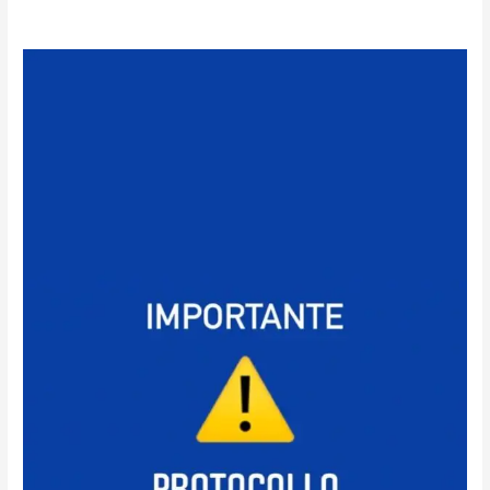
Protocollo
interno-
AGGIORNATO