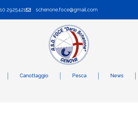
010 2925421
schenone.foce@gmail.com
Canottaggio
Pesca
News