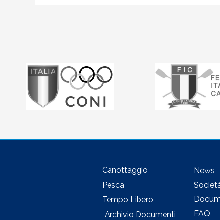
Canottaggio
News
Pesca
Societ
Docum
Tempo Libero
FAQ
Archivio Documenti