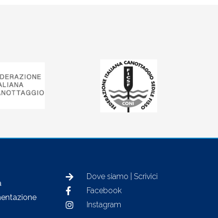
Dove siamo | Scrivici
à
Facebook
entazione
Instagram