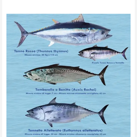
Pesca
sportiva:
indice
principali
normative
vigenti