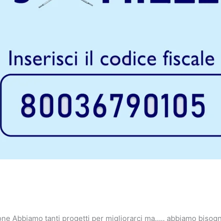
none Abbiamo tanti progetti per migliorarci ma….. abbiamo biso