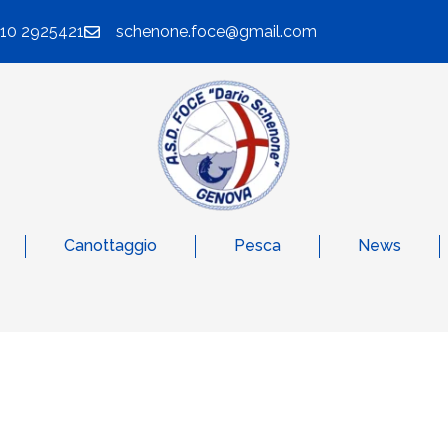
010 2925421
schenone.foce@gmail.com
Canottaggio
Pesca
News