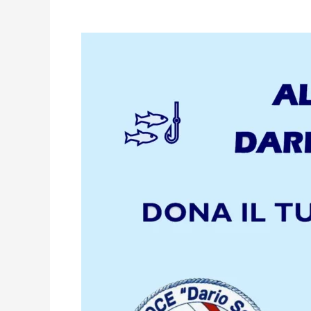
5
per
Mille