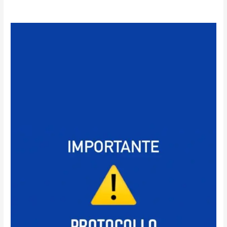
Protocollo
interno-
AGGIORNATO