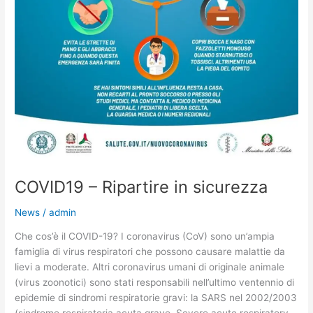
COVID19 – Ripartire in sicurezza
News
/
admin
Che cos’è il COVID-19? I coronavirus (CoV) sono un’ampia
famiglia di virus respiratori che possono causare malattie da
lievi a moderate. Altri coronavirus umani di originale animale
(virus zoonotici) sono stati responsabili nell’ultimo ventennio di
epidemie di sindromi respiratorie gravi: la SARS nel 2002/2003