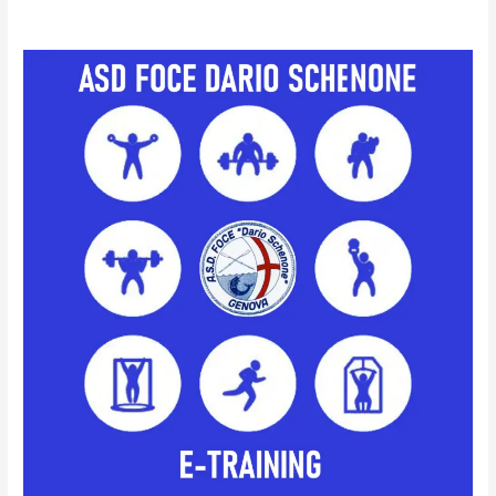
Nuova
piattaforma
di
E-
training!