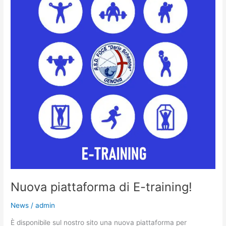
E-
training!
Nuova piattaforma di E-training!
News
/
admin
È disponibile sul nostro sito una nuova piattaforma per