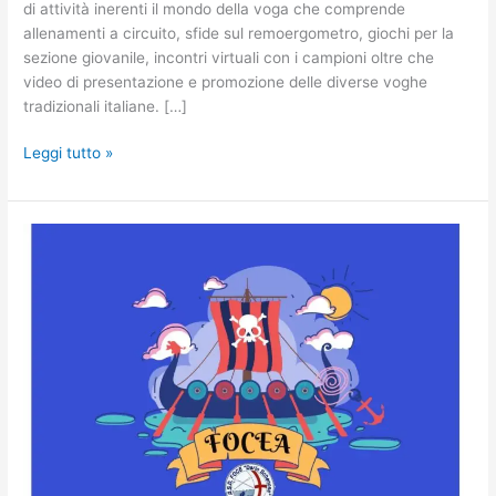
di attività inerenti il mondo della voga che comprende
allenamenti a circuito, sfide sul remoergometro, giochi per la
sezione giovanile, incontri virtuali con i campioni oltre che
video di presentazione e promozione delle diverse voghe
tradizionali italiane. […]
Leggi tutto »
Focea:
un
gioco
da
tavolo
come
allenamento