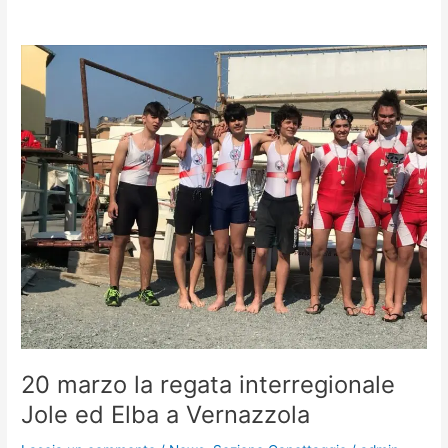
20
marzo
la
regata
interregionale
Jole
ed
Elba
a
Vernazzola
20 marzo la regata interregionale
Jole ed Elba a Vernazzola