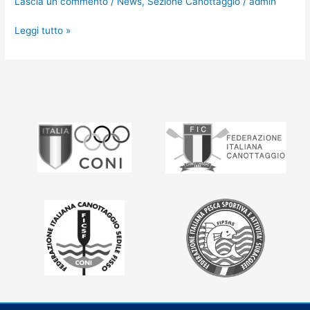
Lascia un commento
/
News
,
Sezione Canottaggio
/
admin
Leggi tutto »